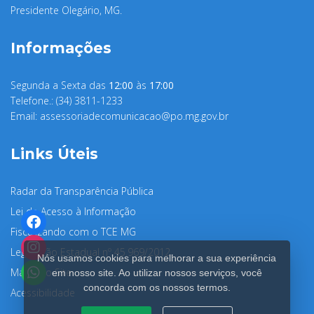
Presidente Olegário, MG.
Informações
Segunda a Sexta das
12:00
às
17:00
Telefone.: (34) 3811-1233
Email:
assessoriadecomunicacao@po.mg.gov.br
Links Úteis
Radar da Transparência Pública
Lei de Acesso à Informação
Fiscalizando com o TCE MG
Legislação Estadual nº 45.969/2012
Nós usamos cookies para melhorar a sua experiência
Mapa do Site
em nosso site. Ao utilizar nossos serviços, você
concorda com os nossos termos.
Acessibilidade