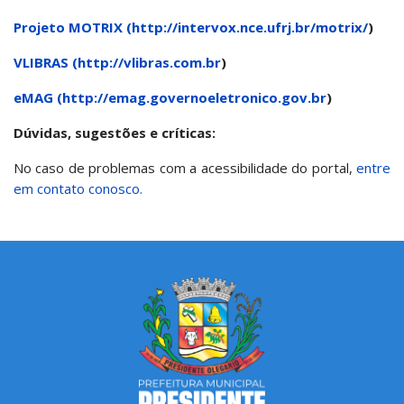
Projeto MOTRIX (
http://intervox.nce.ufrj.br/motrix/
)
VLIBRAS (
http://vlibras.com.br
)
eMAG (
http://emag.governoeletronico.gov.br
)
Dúvidas, sugestões e críticas:
No caso de problemas com a acessibilidade do portal,
entre
em contato conosco.