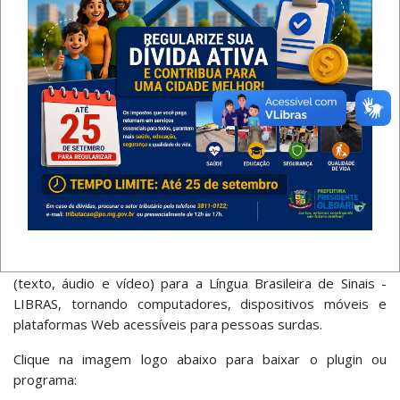
ATENÇÃO: este navegador pode não
Internet
suportar os atalhos de acessibilidade
Explorer
do portal.
O que é o
VLIBRAS
?
Resultado de uma parceria entre o Ministério do
Planejamento, Desenvolvimento e Gestão (MP), por meio
da Secretaria de Tecnologia da Informação (STI) e a
Universidade Federal da Paraíba (UFPB), a Suíte VLibras
consiste em um conjunto de ferramentas computacionais de
código aberto, responsável por traduzir conteúdos digitais
(texto, áudio e vídeo) para a Língua Brasileira de Sinais -
LIBRAS, tornando computadores, dispositivos móveis e
plataformas Web acessíveis para pessoas surdas.
Clique na imagem logo abaixo para baixar o plugin ou
programa: