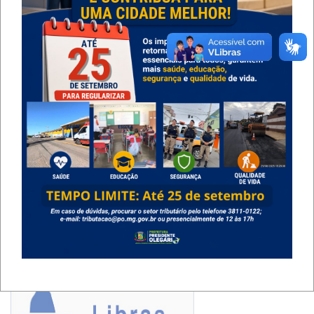
O que é o
VLIBRAS
?
Resultado de uma parceria entre o Ministério do
Planejamento, Desenvolvimento e Gestão (MP), por meio
da Secretaria de Tecnologia da Informação (STI) e a
Universidade Federal da Paraíba (UFPB), a Suíte VLibras
consiste em um conjunto de ferramentas computacionais de
código aberto, responsável por traduzir conteúdos digitais
(texto, áudio e vídeo) para a Língua Brasileira de Sinais -
LIBRAS, tornando computadores, dispositivos móveis e
plataformas Web acessíveis para pessoas surdas.
Clique na imagem logo abaixo para baixar o plugin ou
programa: