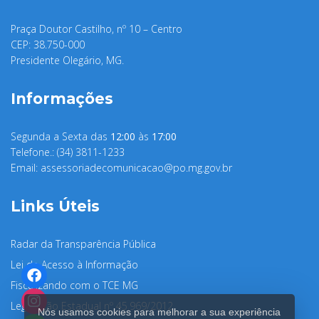
Praça Doutor Castilho, nº 10 – Centro
CEP: 38.750-000
Presidente Olegário, MG.
Informações
Segunda a Sexta das
12:00
às
17:00
Telefone.: (34) 3811-1233
Email:
assessoriadecomunicacao@po.mg.gov.br
Links Úteis
Radar da Transparência Pública
Lei de Acesso à Informação
Fiscalizando com o TCE MG
Legislação Estadual nº 45.969/2012
Nós usamos cookies para melhorar a sua experiência