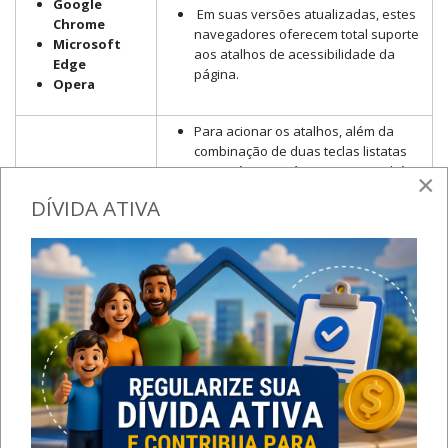
Google
Em suas versões atualizadas, estes
Chrome
navegadores oferecem total suporte
Microsoft
aos atalhos de acessibilidade da
Edge
página.
Opera
Para acionar os atalhos, além da
combinação de duas teclas listatas
acima, é necessário acionar também
×
a tecla SHIFT (Ex: Ir para busca: ALT +
Mozilla
DÍVIDA ATIVA
SHIFT + 3)
Firefox
Utilizando este navegador no Mac OS,
em vez de ALT + SHIFT + número, tecle
simultaneamente CTRL + ALT +
número.
ATENÇÃO: este navegador pode não
Internet
suportar os atalhos de acessibilidade
Explorer
do portal.