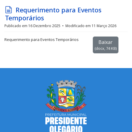
d
Requerimento para Eventos
o
Temporários
c
Publicado em 16 Dezembro 2025
Modificado em 11 Março 2026
u
Requerimento para Eventos Temporários
m
Baixar
e
(
docx,
74 KB
)
n
t
o