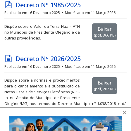
p
Decreto Nº 1985/2025
d
Publicado em 16 Dezembro 2025
Modificado em 11 Março 2026
f
Dispõe sobre o Valor da Terra Nua – VTN
Baixar
no Município de Presidente Olegário e dá
(
pdf,
366 KB
)
outras providências.
d
Decreto Nº 2026/2025
o
Publicado em 16 Dezembro 2025
Modificado em 11 Março 2026
c
Dispõe sobre a normas e procedimentos
u
Baixar
para o cancelamento e a substituição de
m
(
pdf,
202 KB
)
Notas Fiscais de Serviços Eletrônicas (NFS-
e
e), no âmbito do Município de Presidente
Olegário/MG, nos termos do Decreto Municipal nº 1.038/2018, e dá
n
outras providências.
×
t
o
p
Decreto Nº 2098/2025