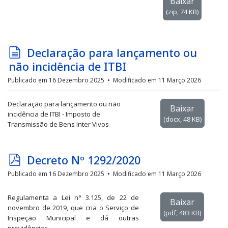
Baixar
i
(
zip,
74 KB
)
v
o
d
Declaração para lançamento ou
o
não incidência de ITBI
c
Publicado em 16 Dezembro 2025
Modificado em 11 Março 2026
u
Declaração para lançamento ou não
m
Baixar
incidência de ITBI - Imposto de
e
(
docx,
48 KB
)
Transmissão de Bens Inter Vivos
n
t
p
Decreto Nº 1292/2020
o
d
Publicado em 16 Dezembro 2025
Modificado em 11 Março 2026
f
Regulamenta a Lei n° 3.125, de 22 de
Baixar
novembro de 2019, que cria o Serviço de
(
pdf,
483 KB
)
Inspeção Municipal e dá outras