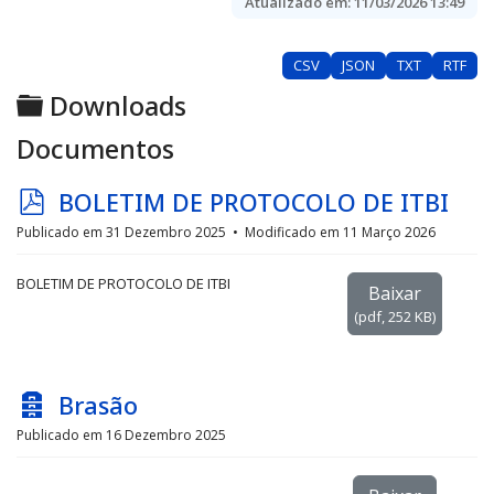
Atualizado em:
11/03/2026 13:49
CSV
JSON
TXT
RTF
Pasta
Downloads
Documentos
p
BOLETIM DE PROTOCOLO DE ITBI
d
Publicado em 31 Dezembro 2025
Modificado em 11 Março 2026
f
BOLETIM DE PROTOCOLO DE ITBI
Baixar
(
pdf,
252 KB
)
A
Brasão
r
Publicado em 16 Dezembro 2025
q
u