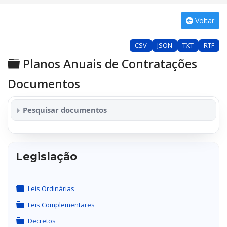
Voltar
CSV
JSON
TXT
RTF
Pasta
Planos Anuais de Contratações
Documentos
Pesquisar documentos
Procurar por título ou descrição...
Legislação
Pasta
Leis Ordinárias
Pasta
Leis Complementares
Pasta
Decretos