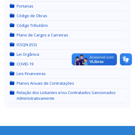
Pasta
Portarias
Pasta
Código de Obras
Pasta
Código Tributário
Pasta
Plano de Cargos e Carreiras
Pasta
ISSQN (ISS)
Pasta
Lei Orgânica
Pasta
COVID-19
Pasta
Leis Financeiras
Pasta
Planos Anuais de Contratações
Relação dos Licitantes e/ou Contratados Sancionados
Pasta
Administrativamente